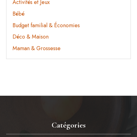
Activités et Jeux
Bébé
Budget familial & Économies
Déco & Maison
Maman & Grossesse
Catégories