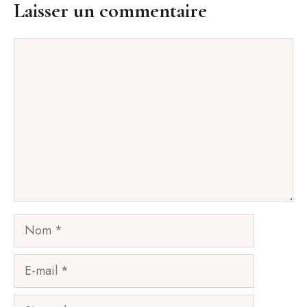
Laisser un commentaire
Commentaire
Nom
E-
mail
Site