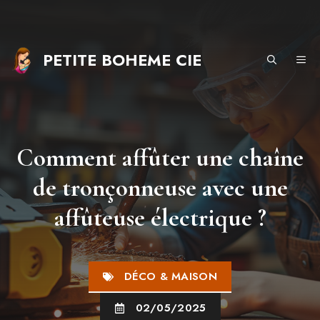
Aller
au
contenu
PETITE BOHEME CIE
ME
Comment affûter une chaîne
de tronçonneuse avec une
affûteuse électrique ?
DÉCO & MAISON
02/05/2025