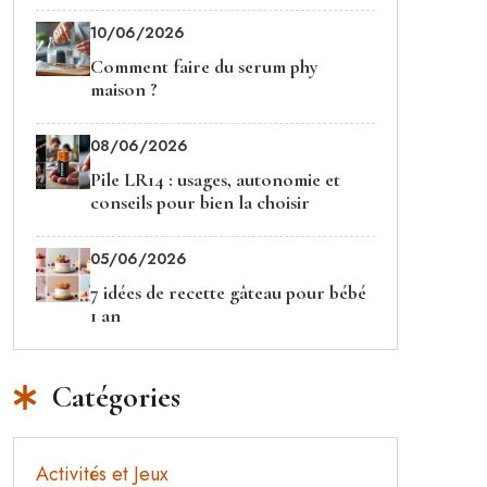
10/06/2026
Comment faire du serum phy
maison ?
08/06/2026
Pile LR14 : usages, autonomie et
conseils pour bien la choisir
05/06/2026
7 idées de recette gâteau pour bébé
1 an
Catégories
Activités et Jeux